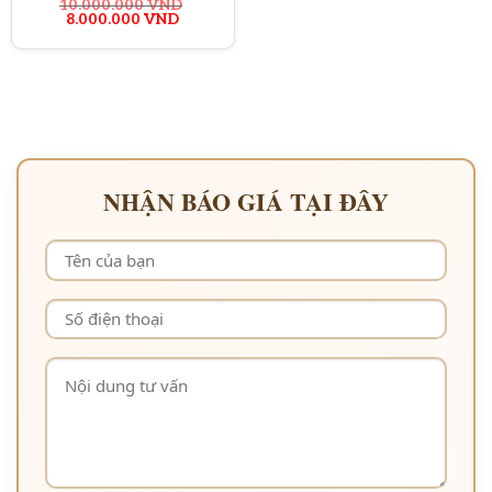
10.000.000
VND
Giá
Giá
8.000.000
VND
gốc
hiện
là:
tại
10.000.000 VND.
là:
8.000.000 VND.
NHẬN BÁO GIÁ TẠI ĐÂY