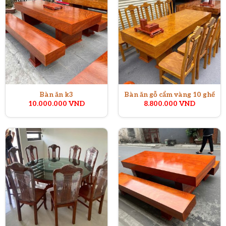
Bàn ăn k3
Bàn ăn gỗ cẩm vàng 10 ghế
10.000.000
VND
8.800.000
VND