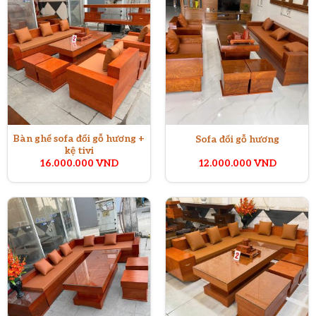
Bàn ghế sofa đối gỗ hương +
Sofa đối gỗ hương
kệ tivi
16.000.000
VND
12.000.000
VND