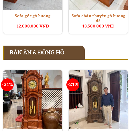
Sofa chân thuyền gỗ hương
Sofa góc gỗ hương
đá
12.000.000
VND
13.500.000
VND
BÀN ĂN & ĐỒNG HỒ
-21%
-21%