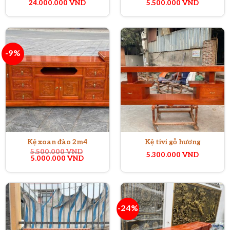
24.000.000
VND
5.500.000
VND
-9%
Kệ xoan đào 2m4
Kệ tivi gỗ hương
5.500.000
VND
5.300.000
VND
Giá
Giá
5.000.000
VND
gốc
hiện
là:
tại
5.500.000 VND.
là:
5.000.000 VND.
-24%