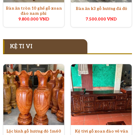
Bàn ăn tròn 10 ghế gỗ xoan
Bàn ăn k3 gỗ hương đá đỏ
đào nam phi
9.800.000
VND
7.500.000
VND
KỆ TI VI
Lộc bình gỗ hương đỏ 1m60
Kệ tivi gỗ xoan đào vẽ vân