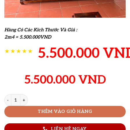
Hàng Có Các Kích Thước Và Giá :
2m4 = 5.500.000VND
5.500.000
VN
★★★★★
5.500.000
VND
Kệ tivi gỗ xoan đào vẽ vân số lượng
THÊM VÀO GIỎ HÀNG
LIÊN HỆ NGAY