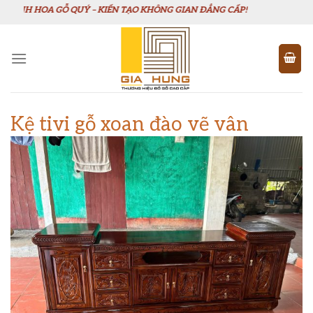
Chuyển
HOA GỖ QUÝ – KIẾN TẠO KHÔNG GIAN ĐẲNG CẤP!
đến
nội
dung
Kệ tivi gỗ xoan đào vẽ vân