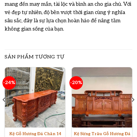
mang đến may mắn, tài lộc và bình an cho gia chủ. Với
vẻ đẹp tự nhiên, độ bền vượt thời gian cùng ý nghĩa
sâu sắc, đây là sự lựa chọn hoàn hảo để nâng tầm
không gian sống của bạn.
SẢN PHẨM TƯƠNG TỰ
-24%
-20%
Kệ Gỗ Hương Đá Chân 14
Kệ Sừng Trâu Gỗ Hương Đá