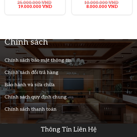
25.000.000
VND
10.000.000
VND
Giá
Giá
Giá
Giá
19.000.000
VND
8.000.000
VND
gốc
hiện
gốc
hiện
là:
tại
là:
tại
25.000.000 VND.
là:
10.000.000 VND.
là:
19.000.000 VND.
8.000.00
Chính sách
Chính sách bảo mật thông tin
Chính sách đổi trả hàng
Bảo hành và sửa chữa
Chính sách quy định chung
Chính sách thanh toán
Thông Tin Liên Hệ