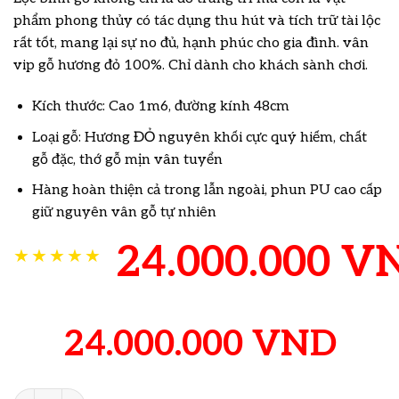
phẩm phong thủy có tác dụng thu hút và tích trữ tài lộc
rất tốt, mang lại sự no đủ, hạnh phúc cho gia đình. vân
vip gỗ hương đỏ 100%. Chỉ dành cho khách sành chơi.
Kích thước: Cao 1m6, đường kính 48cm
Loại gỗ: Hương ĐỎ nguyên khối cực quý hiếm, chất
gỗ đặc, thớ gỗ mịn vân tuyển
Hàng hoàn thiện cả trong lẫn ngoài, phun PU cao cấp
giữ nguyên vân gỗ tự nhiên
24.000.000
V
★★★★★
24.000.000
VND
Lộc bình gỗ hương đỏ 1m60 số lượng