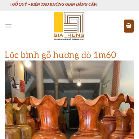
Chuyển
UÝ – KIẾN TẠO KHÔNG GIAN ĐẲNG CẤP!
đến
nội
dung
Lộc bình gỗ hương đỏ 1m60