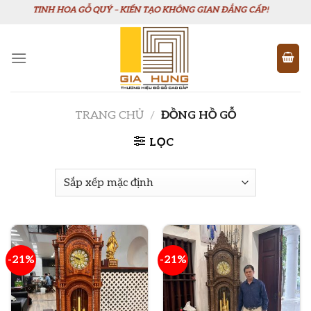
Chuyển
TINH HOA GỖ QUÝ – KIẾN TẠO KHÔNG GIAN ĐẲNG CẤP!
đến
nội
dung
TRANG CHỦ
/
ĐỒNG HỒ GỖ
LỌC
-21%
-21%