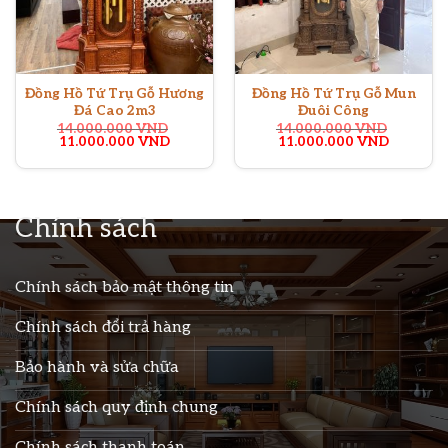
Đồng Hồ Tứ Trụ Gỗ Hương
Đồng Hồ Tứ Trụ Gỗ Mun
Đá Cao 2m3
Đuôi Công
14.000.000
VND
14.000.000
VND
Giá
Giá
Giá
Giá
11.000.000
VND
11.000.000
VND
gốc
hiện
gốc
hiện
là:
tại
là:
tại
14.000.000 VND.
là:
14.000.000 VND.
là:
11.000.000 VND.
11.000.
Chính sách
Chính sách bảo mật thông tin
Chính sách đổi trả hàng
Bảo hành và sửa chữa
Chính sách quy định chung
Chính sách thanh toán