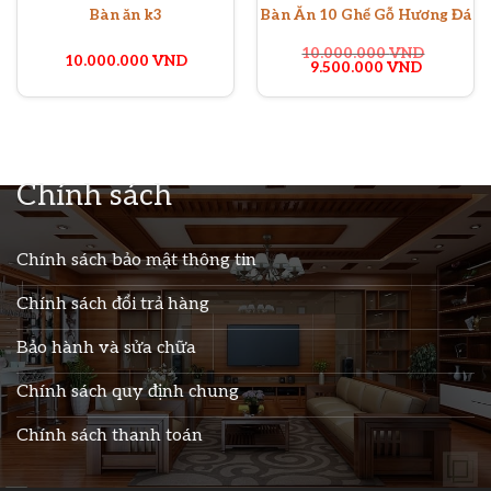
Bàn ăn k3
Bàn Ăn 10 Ghế Gỗ Hương Đá
10.000.000
VND
10.000.000
VND
Giá
Giá
9.500.000
VND
gốc
hiện
là:
tại
10.000.000 VND.
là:
9.500.00
Chính sách
Chính sách bảo mật thông tin
Chính sách đổi trả hàng
Bảo hành và sửa chữa
Chính sách quy định chung
Chính sách thanh toán