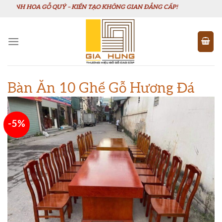
Chuyển
HOA GỖ QUÝ – KIẾN TẠO KHÔNG GIAN ĐẲNG CẤP!
đến
nội
dung
Bàn Ăn 10 Ghế Gỗ Hương Đá
-5%