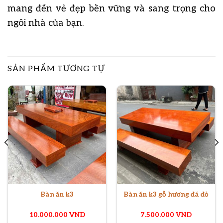
mang đến vẻ đẹp bền vững và sang trọng cho
ngôi nhà của bạn.
SẢN PHẨM TƯƠNG TỰ
Bàn ăn k3
Bàn ăn k3 gỗ hương đá đỏ
10.000.000
VND
7.500.000
VND