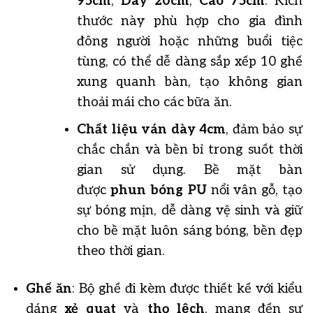
95cm
,
Dày 20cm
,
Cao 75cm
. Kích
thước này phù hợp cho gia đình
đông người hoặc những buổi tiệc
tùng, có thể dễ dàng sắp xếp 10 ghế
xung quanh bàn, tạo không gian
thoải mái cho các bữa ăn.
Chất liệu ván dày 4cm
, đảm bảo sự
chắc chắn và bền bỉ trong suốt thời
gian sử dụng. Bề mặt bàn
được
phun bóng PU
nổi vân gỗ, tạo
sự bóng mịn, dễ dàng vệ sinh và giữ
cho bề mặt luôn sáng bóng, bền đẹp
theo thời gian.
Ghế ăn
: Bộ ghế đi kèm được thiết kế với kiểu
dáng
xẻ quạt
và
thọ lệch
, mang đến sự