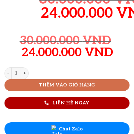
Giá
24.000.000
V
gốc
là:
30.000.000
VND
Giá
Giá
24.000.000
VND
30.000.000 V
gốc
hiệ
Sập Chân Quỳ Đục Ngũ Phúc Kim Tiền số lượng
là:
tại
30.000.000 VND.
là:
THÊM VÀO GIỎ HÀNG
24.
LIÊN HỆ NGAY
Chat Zalo