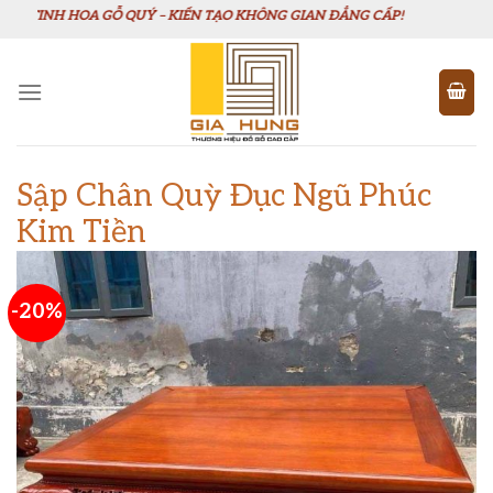
Chuyển
NH HOA GỖ QUÝ – KIẾN TẠO KHÔNG GIAN ĐẲNG CẤP!
đến
nội
dung
Sập Chân Quỳ Đục Ngũ Phúc
Kim Tiền
-20%