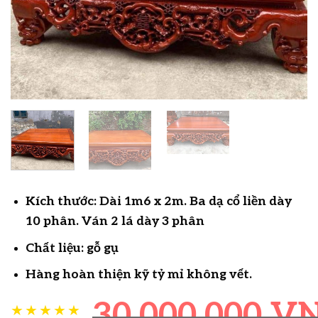
Kích thước: Dài 1m6 x 2m. Ba dạ cổ liền dày
10 phân. Ván 2 lá dày 3 phân
Chất liệu: gỗ gụ
Hàng hoàn thiện kỹ tỷ mỉ không vết.
30.000.000
V
★★★★★