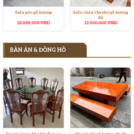
Sofa chân thuyền gỗ hương
Sofa góc gỗ hương
đá
12.000.000
VND
13.500.000
VND
BÀN ĂN & ĐỒNG HỒ