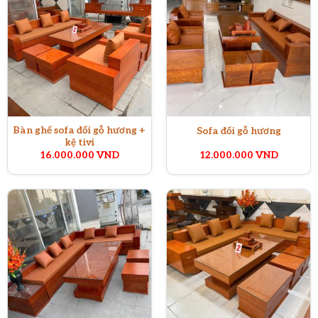
Bàn ghế sofa đối gỗ hương +
Sofa đối gỗ hương
kệ tivi
16.000.000
VND
12.000.000
VND