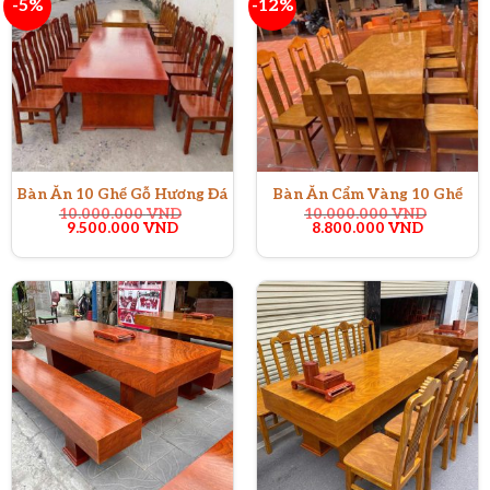
-5%
-12%
Bàn Ăn 10 Ghế Gỗ Hương Đá
Bàn Ăn Cẩm Vàng 10 Ghế
10.000.000
VND
10.000.000
VND
Giá
Giá
Giá
Giá
9.500.000
VND
8.800.000
VND
gốc
hiện
gốc
hiện
là:
tại
là:
tại
10.000.000 VND.
là:
10.000.000 VND.
là:
9.500.000 VND.
8.800.00