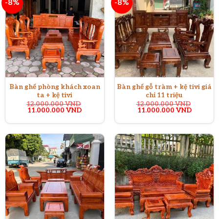
-8%
-8%
Bàn ghế phòng khách xoan
Bàn ghế gỗ tràm + kệ tivi giá
ta + kệ tivi
chỉ 11 triệu
12.000.000
VND
12.000.000
VND
Giá
Giá
Giá
Giá
11.000.000
VND
11.000.000
VND
gốc
hiện
gốc
hiện
là:
tại
là:
tại
12.000.000 VND.
là:
12.000.000 VND.
là:
11.000.000 VND.
11.000.