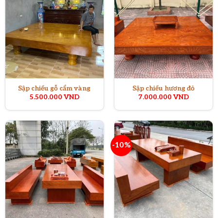
Sập chiếu gỗ cẩm vàng
Sập chiếu hương đỏ
5.500.000
VND
7.000.000
VND
-10%