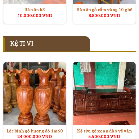
Bàn ăn k3
Bàn ăn gỗ cẩm vàng 10 ghế
10.000.000
VND
8.800.000
VND
KỆ TI VI
Lộc bình gỗ hương đỏ 1m60
Kệ tivi gỗ xoan đào vẽ vân
24.000.000
VND
5.500.000
VND