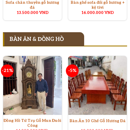
Sofa chân thuyền gỗ hương
Bàn ghế sofa đối gỗ hương +
đá
kệ tivi
13.500.000
VND
16.000.000
VND
BÀN ĂN & ĐỒNG HỒ
-21%
-5%
Đồng Hồ Tứ Trụ Gỗ Mun Đuôi
Bàn Ăn 10 Ghế Gỗ Hương Đá
Công