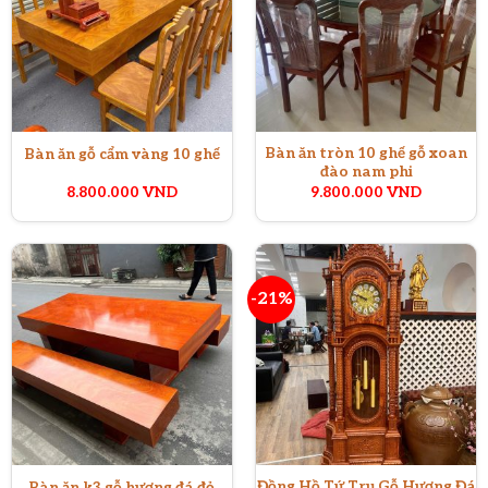
Bàn ăn tròn 10 ghế gỗ xoan
Bàn ăn gỗ cẩm vàng 10 ghế
đào nam phi
8.800.000
VND
9.800.000
VND
-21%
Đồng Hồ Tứ Trụ Gỗ Hương Đá
Bàn ăn k3 gỗ hương đá đỏ