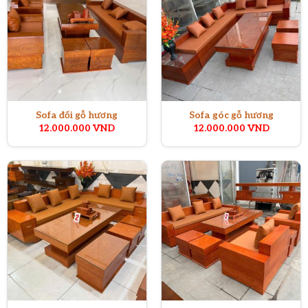
Sofa đối gỗ hương
Sofa góc gỗ hương
12.000.000
VND
12.000.000
VND