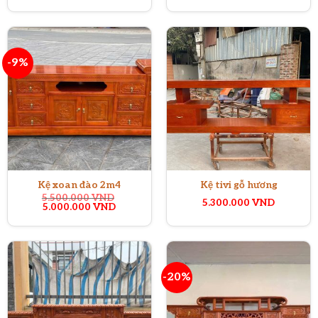
-9%
Kệ xoan đào 2m4
Kệ tivi gỗ hương
5.500.000
VND
5.300.000
VND
Giá
Giá
5.000.000
VND
gốc
hiện
là:
tại
5.500.000 VND.
là:
5.000.000 VND.
-20%