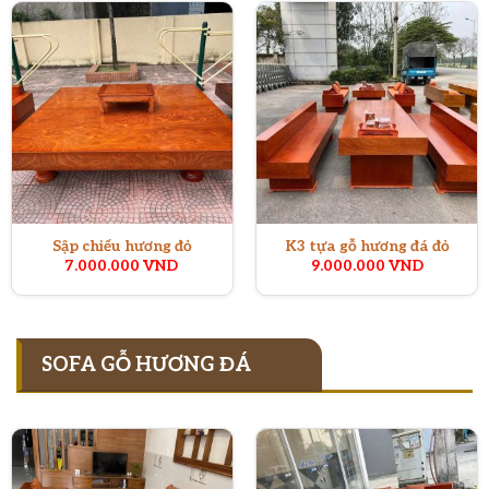
Sập chiếu hương đỏ
K3 tựa gỗ hương đá đỏ
7.000.000
VND
9.000.000
VND
SOFA GỖ HƯƠNG ĐÁ