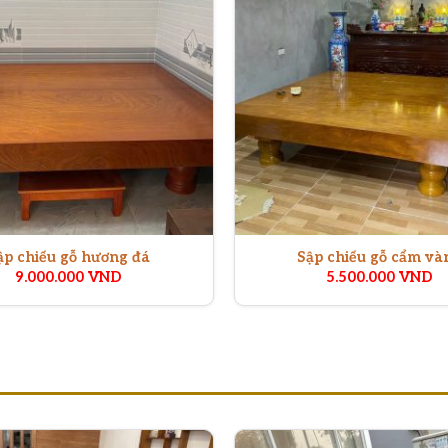
ập chiếu gỗ hương đá
Sập chiếu gỗ cẩm và
9.000.000
VND
5.500.000
VND