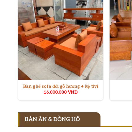
Bàn ghế sofa đối gỗ hương + kệ tivi
16.000.000
VND
BÀN ĂN & ĐỒNG HỒ