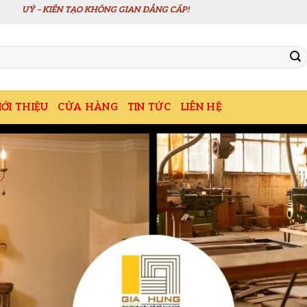
TIN
IỚI THIỆU
CỬA HÀNG
TIN TỨC
LIÊN HỆ