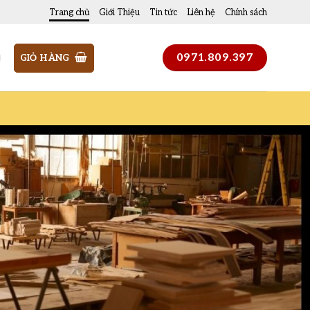
H HOA GỖ QUÝ – KIẾN TẠO KHÔNG GIAN ĐẲNG CẤP!
Trang chủ
Giới Thiệu
Tin tức
Liên hệ
Chính sách
0971.809.397
GIỎ HÀNG