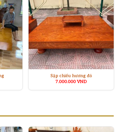
ng
Sập chiếu hương đỏ
7.000.000
VND