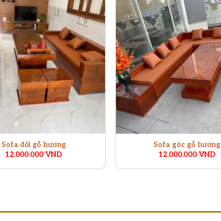
Sofa đối gỗ hương
Sofa góc gỗ hương
12.000.000
VND
12.000.000
VND