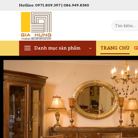
Chuyển
Hotline: 0971.809.397 | 086.949.8340
đến
nội
Tìm
dung
kiếm:
TRANG CHỦ
G
Danh mục sản phẩm