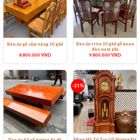
Bàn ăn tròn 10 ghế gỗ xoan
Bàn ăn gỗ cẩm vàng 10 ghế
đào nam phi
8.800.000
VND
9.800.000
VND
-21%
Đồng Hồ Tứ Trụ Gỗ Hương Đá
Bàn ăn k3 gỗ hương đá đỏ