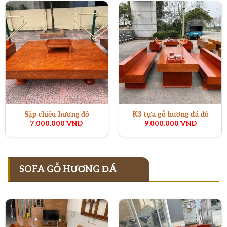
Sập chiếu hương đỏ
K3 tựa gỗ hương đá đỏ
7.000.000
VND
9.000.000
VND
SOFA GỖ HƯƠNG ĐÁ