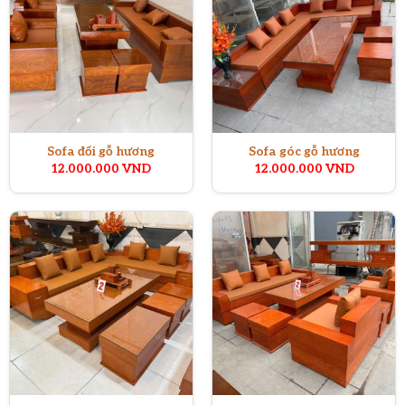
Sofa đối gỗ hương
Sofa góc gỗ hương
12.000.000
VND
12.000.000
VND