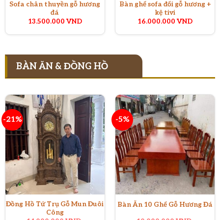
Sofa chân thuyền gỗ hương
Bàn ghế sofa đối gỗ hương +
đá
kệ tivi
13.500.000
VND
16.000.000
VND
BÀN ĂN & ĐỒNG HỒ
-21%
-5%
Đồng Hồ Tứ Trụ Gỗ Mun Đuôi
Bàn Ăn 10 Ghế Gỗ Hương Đá
Công